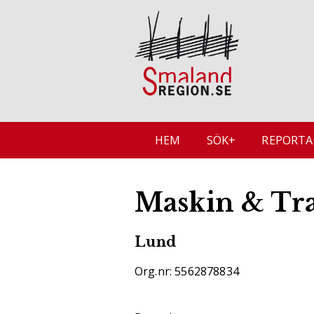
HEM
SÖK+
REPORTA
Maskin & Trak
Lund
Org.nr: 5562878834