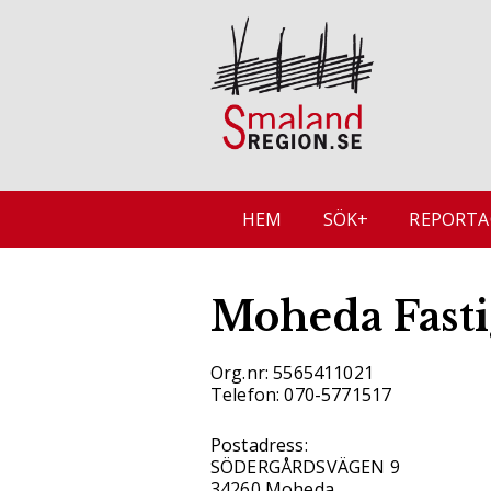
HEM
SÖK+
REPORTA
Moheda Fasti
Org.nr: 5565411021
Telefon: 070-5771517
Postadress:
SÖDERGÅRDSVÄGEN 9
34260 Moheda