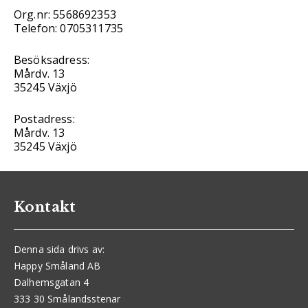
Org.nr: 5568692353
Telefon: 0705311735
Besöksadress:
Mårdv. 13
35245 Växjö
Postadress:
Mårdv. 13
35245 Växjö
Kontakt
Denna sida drivs av:
Happy Småland AB
Dalhemsgatan 4
333 30 Smålandsstenar