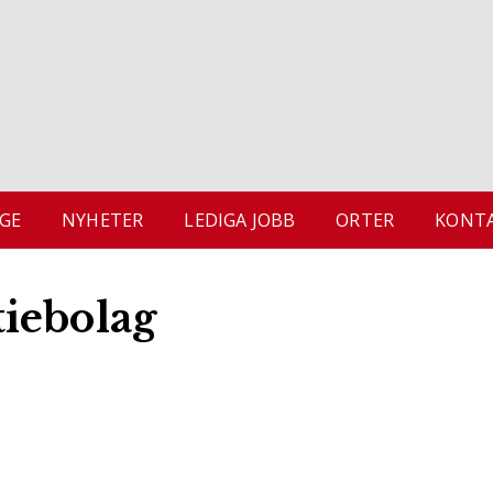
GE
NYHETER
LEDIGA JOBB
ORTER
KONTA
iebolag