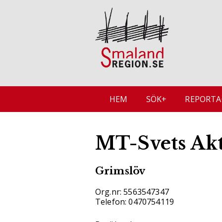
HEM
SÖK+
REPORTA
MT-Svets Akt
Grimslöv
Org.nr: 5563547347
Telefon: 0470754119