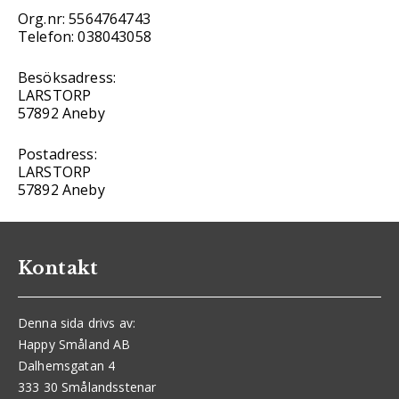
Org.nr: 5564764743
Telefon: 038043058
Besöksadress:
LARSTORP
57892 Aneby
Postadress:
LARSTORP
57892 Aneby
Kontakt
Denna sida drivs av:
Happy Småland AB
Dalhemsgatan 4
333 30 Smålandsstenar