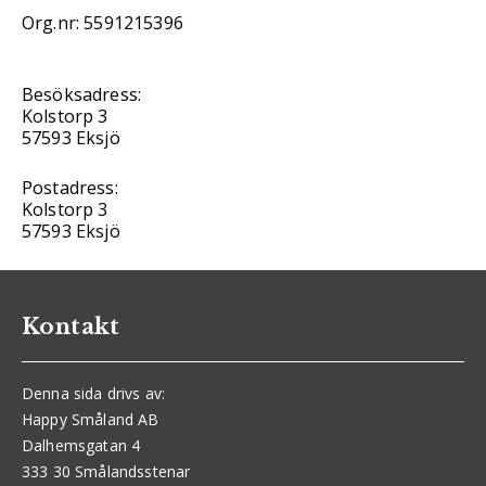
Org.nr: 5591215396
Besöksadress:
Kolstorp 3
57593 Eksjö
Postadress:
Kolstorp 3
57593 Eksjö
Kontakt
Denna sida drivs av:
Happy Småland AB
Dalhemsgatan 4
333 30 Smålandsstenar