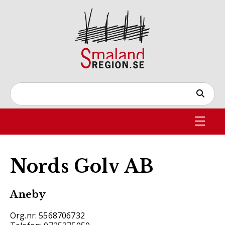
Nords Golv AB
Aneby
Org.nr: 5568706732