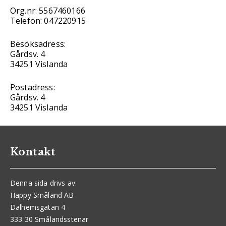
Org.nr: 5567460166
Telefon: 047220915
Besöksadress:
Gårdsv. 4
34251 Vislanda
Postadress:
Gårdsv. 4
34251 Vislanda
Kontakt
Denna sida drivs av:
Happy Småland AB
Dalhemsgatan 4
333 30 Smålandsstenar