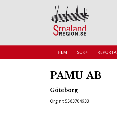
HEM
SÖK+
REPORTA
PAMU AB
Göteborg
Org.nr: 5563704633