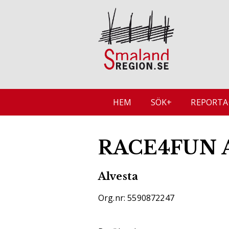
HEM
SÖK+
REPORTA
RACE4FUN 
Alvesta
Org.nr: 5590872247