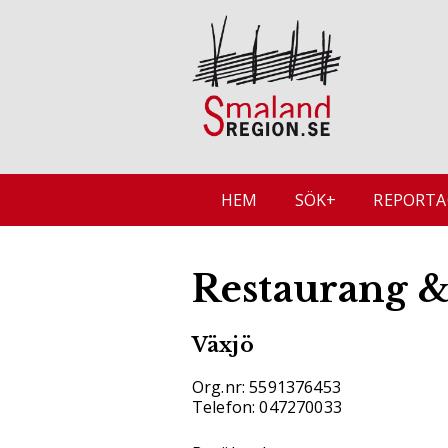
HEM
SÖK+
REPORTA
Restaurang &
Växjö
Org.nr: 5591376453
Telefon: 047270033