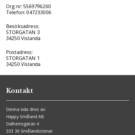
Org.nr: 5569796260
Telefon: 047233006
Besöksadress:
STORGATAN 3
34250 Vislanda
Postadress:
STORGATAN 1
34250 Vislanda
Kontakt
Denna sida drivs av:
Happy Småland AB
Dalhemsgatan 4
333 30 Smålandsstenar