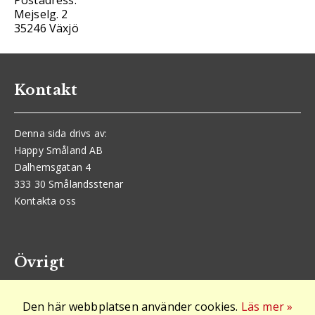
Postadress:
Mejselg. 2
35246 Växjö
Kontakt
Denna sida drivs av:
Happy Småland AB
Dalhemsgatan 4
333 30 Smålandsstenar
Kontakta oss
Övrigt
Den här webbplatsen använder cookies.
Läs mer »
Logga in