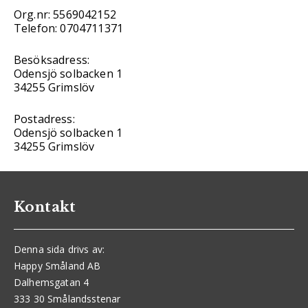
Org.nr: 5569042152
Telefon: 0704711371
Besöksadress:
Odensjö solbacken 1
34255 Grimslöv
Postadress:
Odensjö solbacken 1
34255 Grimslöv
Kontakt
Denna sida drivs av:
Happy Småland AB
Dalhemsgatan 4
333 30 Smålandsstenar