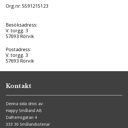
Org.nr: 5591215123
Besöksadress:
V. torgg. 3
57693 Rörvik
Postadress:
V. torgg. 3
57693 Rörvik
Kontakt
Denna sida drivs av:
Happy Småland AB
Dalhemsgatan 4
333 30 Smålandsstenar