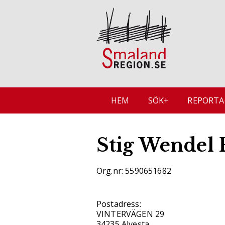
HEM
SÖK+
REPORTA
Stig Wendel 
Org.nr: 5590651682
Postadress:
VINTERVÄGEN 29
34235 Alvesta