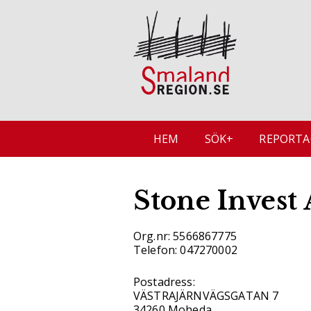
HEM
SÖK+
REPORTA
Stone Invest
Org.nr: 5566867775
Telefon: 047270002
Postadress:
VÄSTRAJÄRNVÄGSGATAN 7
34260 Moheda