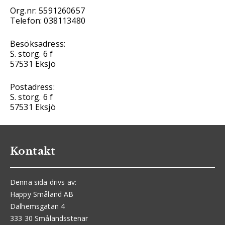
Org.nr: 5591260657
Telefon: 038113480
Besöksadress:
S. storg. 6 f
57531 Eksjö
Postadress:
S. storg. 6 f
57531 Eksjö
Kontakt
Denna sida drivs av:
Happy Småland AB
Dalhemsgatan 4
333 30 Smålandsstenar