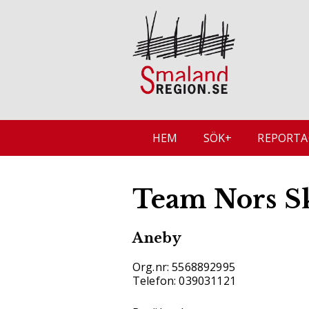
HEM
SÖK+
REPORTA
Team Nors S
Aneby
Org.nr: 5568892995
Telefon: 039031121