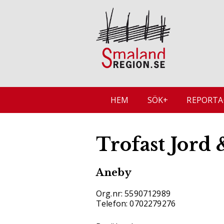
HEM
SÖK+
REPORTA
Trofast Jord
Aneby
Org.nr: 5590712989
Telefon: 0702279276