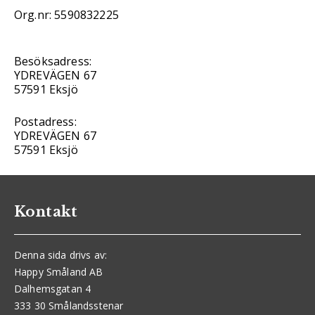
Org.nr: 5590832225
Besöksadress:
YDREVÄGEN 67
57591 Eksjö
Postadress:
YDREVÄGEN 67
57591 Eksjö
Kontakt
Denna sida drivs av:
Happy Småland AB
Dalhemsgatan 4
333 30 Smålandsstenar