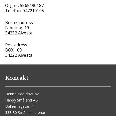
Org.nr: 5565190187
Telefon: 047210105
Besöksadress:
Fabriksg. 19
34232 Alvesta
Postadress:
BOX 109
34222 Alvesta
Kontakt
Denna sida drivs av:
Happy Småland AB
Dalhemsgatan 4
333 30 Smålandsstenar