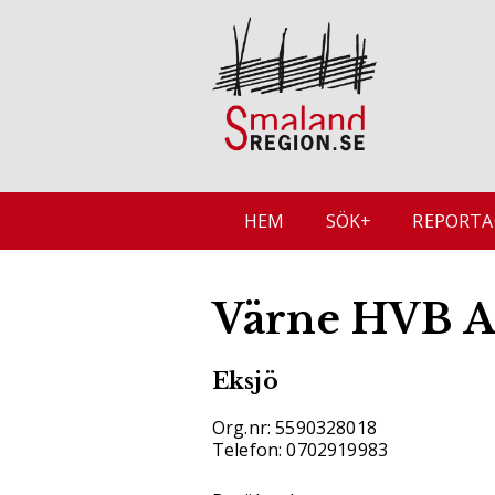
HEM
SÖK+
REPORTA
Värne HVB 
Eksjö
Org.nr: 5590328018
Telefon: 0702919983