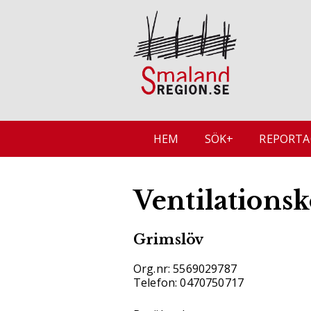
HEM
SÖK+
REPORTA
Ventilationsk
Grimslöv
Org.nr: 5569029787
Telefon: 0470750717