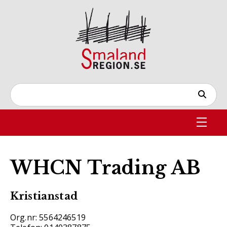
WHCN Trading AB
Kristianstad
Org.nr: 5564246519