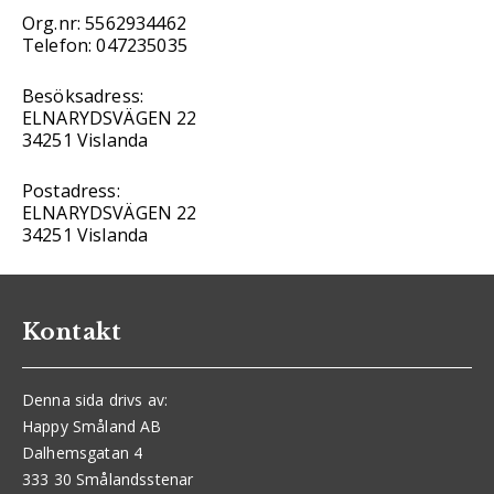
Org.nr: 5562934462
Telefon: 047235035
Besöksadress:
ELNARYDSVÄGEN 22
34251 Vislanda
Postadress:
ELNARYDSVÄGEN 22
34251 Vislanda
Kontakt
Denna sida drivs av:
Happy Småland AB
Dalhemsgatan 4
333 30 Smålandsstenar